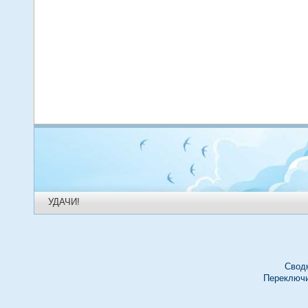
УДАЧИ!
Свод
Переключи